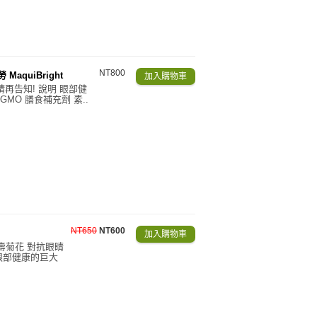
NT800
MaquiBright
請再告知! 說明 眼部健
MO 膳食補充劑 素..
NT650
NT600
壽菊花 對抗眼睛
眼部健康的巨大