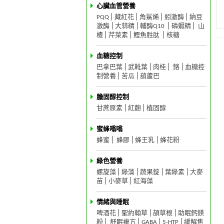
心臟血管營養
PQQ
藏紅花
角鯊烯
蚓激酶
納豆
激酶
大蒜精
輔酶Q10
磷蝦精
山
楂
芹菜素
鰹魚胜肽
核糖
血糖控制
巴拿巴葉
武靴葉
肉桂
鉻
血糖控
制營養
苦瓜
葫蘆巴
膽固醇控制
甘蔗原素
紅麴
植固醇
蜜蜂嗡嗡
蜂蜜
蜂膠
蜂王乳
蜂花粉
綠色營養
螺旋藻
綠藻
蔬果錠
葉綠素
大麥
苗
小麥草
紅海藻
情緒與睡眠
啤酒花
聖約翰草
頡草根
助眠鈣鎂
粉
舒眠複方
GABA
5-HTP
緩解焦