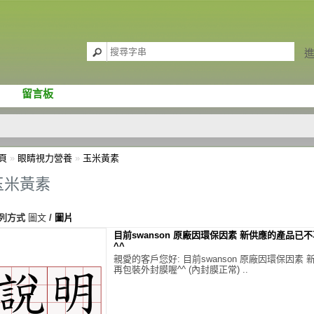
留言板
頁
»
眼睛視力營養
»
玉米黃素
玉米黃素
列方式
圖文
/
圖片
目前swanson 原廠因環保因素 新供應的產品已
^^
親愛的客戶您好: 目前swanson 原廠因環保因素
再包裝外封膜喔^^ (內封膜正常) ..