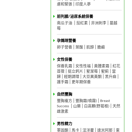
慮和緊張
印度人蔘
前列腺/泌尿系統保養
南瓜子油
茄紅素
非洲刺李
蔓越
莓
孕媽咪營養
卵子營養
葉酸
肌醇
膽鹼
女性保養
保養乳霜
女性性福
黃體素霜
紅花
苜蓿
挺立鈣片
聖潔莓
聖薊
當
歸
經期調理
大豆異黃酮
黑升麻
護手霜
更年期保養
自然豐胸
豐胸複方
豐胸霜(噴霧)
Breast
Success
山藥
白高顆(野葛根)
天然
雌激素
男性精力
睪固酮
馬卡
淫洋藿
達米阿那
東