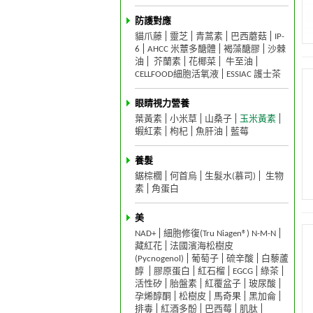
防護對應
貓爪藤
靈芝
青蒿素
巴西蘑菇
IP-
6
AHCC 米蕈多醣體
褐藻醣膠
沙棘
油
芥蘭素
花椰菜
牛至油
CELLFOOD細胞活氧液
ESSIAC 護士茶
眼睛視力營養
葉黃素
小米草
山桑子
玉米黃素
蝦紅素
枸杞
魚肝油
藍莓
養髮
鋸棕櫚
何首烏
生髮水(慕司)
生物
素
角蛋白
美
NAD+
細胞修復(Tru Niagen®) N-M-N
藏紅花
法國濱海松樹皮
(Pycnogenol)
葡萄子
硫辛酸
白藜蘆
醇
膠原蛋白
紅石榴
EGCG
綠茶
活性矽
胎盤素
紅覆盆子
玻尿酸
孕烯醇酮
松樹皮
馬奇果
黑加侖
排毒
紅酒多酚
巴西莓
肌肽