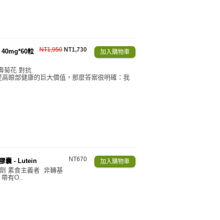
NT1,950
NT1,730
40mg*60粒
壽菊花 對抗
提高眼部健康的巨大價值，那麼答案很明確：我
NT670
囊 - Lutein
補充劑 素食主義者 非轉基
帶有O..