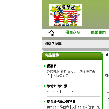
優惠商品
聯繫我們
關鍵字搜尋 :
首
商品目錄
優惠品
外裝微瑕/即期折扣品
超值優特惠
排
品
大特價商品
維他命/維生素
A
B
C
D
E
K
綜合維他命及礦物質
男性綜合維他命
女性綜合維他命
兒