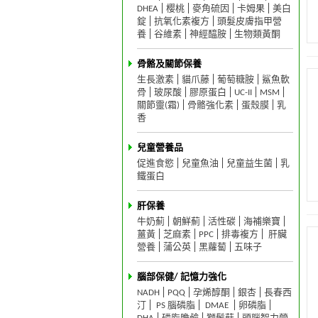
DHEA
樱桃
麥角硫因
卡姆果
美白
錠
抗氧化素複方
頭髮皮膚指甲營
養
谷維素
神經醯胺
生物類黃酮
骨骼及關節保養
生長激素
貓爪藤
葡萄糖胺
鯊魚軟
骨
玻尿酸
膠原蛋白
UC-II
MSM
關節靈(霜)
骨骼強化素
蛋殼膜
乳
香
兒童營養品
促進食慾
兒童魚油
兒童益生菌
乳
鐵蛋白
肝保養
牛奶薊
朝鮮薊
活性碳
海補樂寶
薑黃
芝麻素
PPC
排毒複方
肝臟
營養
蒲公英
黑蘿蔔
五味子
腦部保健/ 記憶力強化
NADH
PQQ
孕烯醇酮
銀杏
長春西
汀
PS 腦磷脂
DMAE
卵磷脂