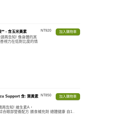
NT920
瓶裝** - 含玉米黃素
份請再告知! 像身體的其
善視力在低對比度的情
NT850
u Support 含: 葉黃素
請再告知! 維生素A，
綜合眼部營養配方 膳食補充劑 總體健康 自1..