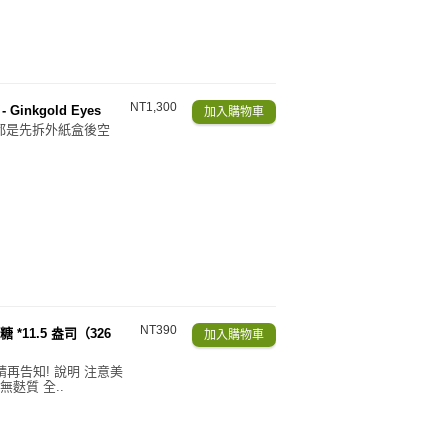
NT1,300
Ginkgold Eyes
都是先拆外紙盒後空
NT390
 *11.5 盎司（326
請再告知! 說明 注意美
無麩質 全..