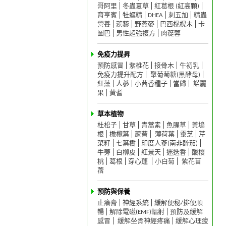
哥阿里
冬蟲夏草
紅葛根 (紅高顆)
育亨賓
牡蠣精
DHEA
刺五加
精蟲
營養
蒺藜
野燕麥
巴西榥榥木
卡
圖巴
男性超強複方
肉蓯蓉
免疫力提昇
預防感冒
紫椎花
接骨木
牛初乳
免疫力提升配方
聚葡萄糖(黑酵母)
紅藻
人蔘
小茴香種子
當歸
諾麗
果
黃耆
草本植物
杜松子
甘草
青蒿素
魚腥草
黃塢
根
橄欖葉
蘆薈
薄荷葉
靈芝
芹
菜籽
七葉樹
印度人蔘(南非醉茄)
牛蒡
白柳皮
紅景天
迷迭香
酸櫻
桃
葛根
穿心蓮
小白菊
紫花苜
蓿
預防與保養
止癢膏
神經系統
緩解便秘/排便順
暢
解除電磁(EMF)輻射
預防及緩解
感冒
緩解坐骨神經疼痛
緩解心理疲