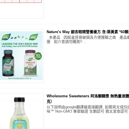
Nature's Way 銀杏眼睛營養複方 含:葉黃素 *60顆 - 
本產品 因紙盒容易破損及方便運輸之故 產品
運 如介意請勿購買!! ..
Wholesome Sweeteners 阿洛酮糖漿 無熱量液體糖
克）
以下說明由google翻譯器直接翻譯, 如需英文成份
味™ Non-GMO 專案驗證 生酮認可 猶太潔食認可 