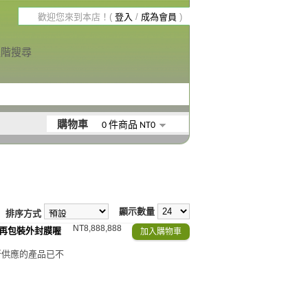
歡迎您來到本店！(
登入
/
成為會員
)
進階搜尋
購物車
0 件商品 NT0
顯示數量
排序方式
NT8,888,888
不再包裝外封膜喔
 新供應的產品已不