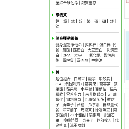
童綜合維他命
銀寶善存
礦物質
鈣
鐵
鎂
鋅
鉻
硒
硼
鉀
錳
健身運動營養
健身運動維他命
搖搖杯
蛋白棒 -代
餐
肌酸
酪蛋白
大豆蛋白
乳清蛋
白
ZMA
BCAA
一氧化氮
鍛煉前
後
電解質
睪固酮
中鏈油
體
超值組合
白腎豆
魔芋
甲殼素
CLA
燃脂劑(霜)
藤黃果
蕾喜茶
蘋
果醋
蘋果膠
水平衡
葡萄柚
蘋果
纖維
雷普多力
南非蝴蝶亞
alli 康
孅伴
抑制食慾
毛喉鞘蕊花
覆盆
子
唐辛子
苦橙
瓜拿那
低熱量代
餐
洋車前子
瑪黛茶
綠咖啡豆
丙
酮酸鈣
Z3 小甜甜
瑞樂可
非洲芒
果
瘦纖體得
奇異子
速效複方
代
謝排毒
減重噴劑