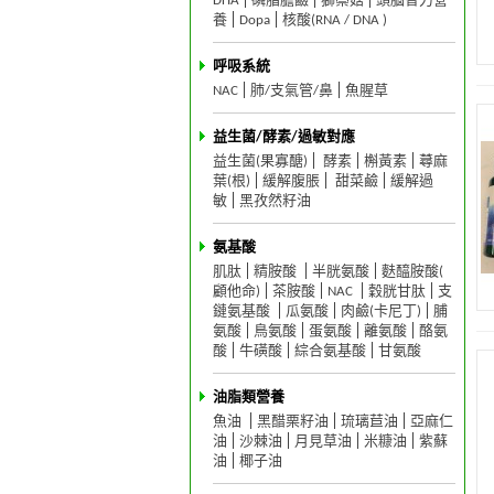
DHA
磷脂膽鹼
獅鬃菇
頭腦智力營
養
Dopa
核酸(RNA / DNA )
呼吸系統
NAC
肺/支氣管/鼻
魚腥草
益生菌/酵素/過敏對應
益生菌(果寡醣)
酵素
槲黃素
蕁麻
葉(根)
緩解腹脹
甜菜鹼
緩解過
敏
黑孜然籽油
氨基酸
肌肽
精胺酸
半胱氨酸
麩醯胺酸(
顧他命)
茶胺酸
NAC
穀胱甘肽
支
鏈氨基酸
瓜氨酸
肉鹼(卡尼丁)
脯
氨酸
鳥氨酸
蛋氨酸
離氨酸
酪氨
酸
牛磺酸
綜合氨基酸
甘氨酸
油脂類營養
魚油
黑醋栗籽油
琉璃苣油
亞麻仁
油
沙棘油
月見草油
米糠油
紫蘇
油
椰子油