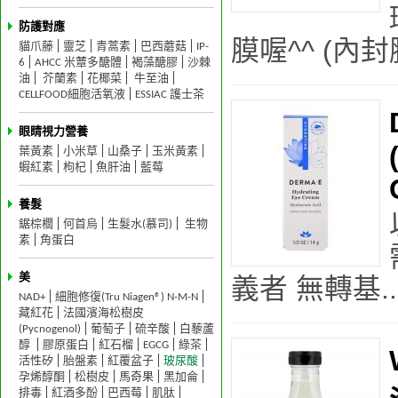
防護對應
膜喔^^ (內封膜
貓爪藤
靈芝
青蒿素
巴西蘑菇
IP-
6
AHCC 米蕈多醣體
褐藻醣膠
沙棘
油
芥蘭素
花椰菜
牛至油
CELLFOOD細胞活氧液
ESSIAC 護士茶
眼睛視力營養
葉黃素
小米草
山桑子
玉米黃素
蝦紅素
枸杞
魚肝油
藍莓
養髮
鋸棕櫚
何首烏
生髮水(慕司)
生物
素
角蛋白
美
義者 無轉基..
NAD+
細胞修復(Tru Niagen®) N-M-N
藏紅花
法國濱海松樹皮
(Pycnogenol)
葡萄子
硫辛酸
白藜蘆
醇
膠原蛋白
紅石榴
EGCG
綠茶
活性矽
胎盤素
紅覆盆子
玻尿酸
孕烯醇酮
松樹皮
馬奇果
黑加侖
排毒
紅酒多酚
巴西莓
肌肽