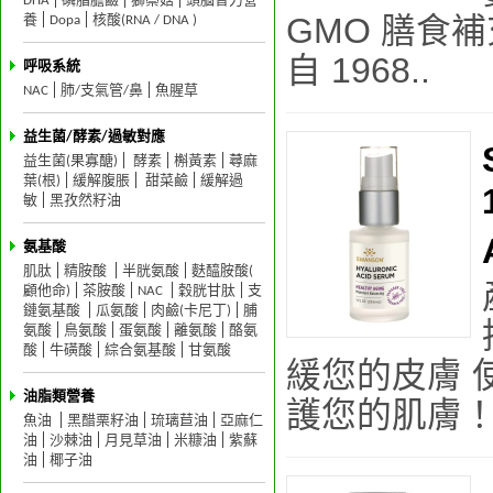
DHA
磷脂膽鹼
獅鬃菇
頭腦智力營
GMO 膳食
養
Dopa
核酸(RNA / DNA )
自 1968..
呼吸系統
NAC
肺/支氣管/鼻
魚腥草
益生菌/酵素/過敏對應
益生菌(果寡醣)
酵素
槲黃素
蕁麻
葉(根)
緩解腹脹
甜菜鹼
緩解過
敏
黑孜然籽油
氨基酸
肌肽
精胺酸
半胱氨酸
麩醯胺酸(
顧他命)
茶胺酸
NAC
穀胱甘肽
支
鏈氨基酸
瓜氨酸
肉鹼(卡尼丁)
脯
氨酸
鳥氨酸
蛋氨酸
離氨酸
酪氨
酸
牛磺酸
綜合氨基酸
甘氨酸
緩您的皮膚 使
油脂類營養
護您的肌膚！
魚油
黑醋栗籽油
琉璃苣油
亞麻仁
油
沙棘油
月見草油
米糠油
紫蘇
油
椰子油