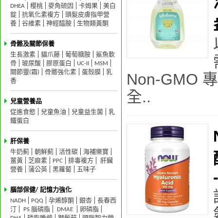
DHEA
樱桃
麥角硫因
卡姆果
美白
錠
抗氧化素複方
頭髮皮膚指甲營
養
谷維素
神經醯胺
生物類黃酮
骨骼及關節保養
生長激素
貓爪藤
葡萄糖胺
鯊魚軟
骨
玻尿酸
膠原蛋白
UC-II
MSM
關節靈(霜)
骨骼強化素
蛋殼膜
乳
Non-GMO
香
全..
兒童營養品
促進食慾
兒童魚油
兒童益生菌
乳
鐵蛋白
肝保養
牛奶薊
朝鮮薊
活性碳
海補樂寶
薑黃
芝麻素
PPC
排毒複方
肝臟
營養
蒲公英
黑蘿蔔
五味子
腦部保健/ 記憶力強化
NADH
PQQ
孕烯醇酮
銀杏
長春西
汀
PS 腦磷脂
DMAE
卵磷脂