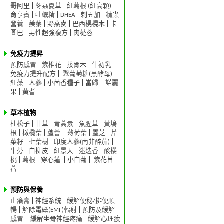
哥阿里
冬蟲夏草
紅葛根 (紅高顆)
育亨賓
牡蠣精
DHEA
刺五加
精蟲
營養
蒺藜
野燕麥
巴西榥榥木
卡
圖巴
男性超強複方
肉蓯蓉
免疫力提昇
預防感冒
紫椎花
接骨木
牛初乳
免疫力提升配方
聚葡萄糖(黑酵母)
紅藻
人蔘
小茴香種子
當歸
諾麗
果
黃耆
草本植物
杜松子
甘草
青蒿素
魚腥草
黃塢
根
橄欖葉
蘆薈
薄荷葉
靈芝
芹
菜籽
七葉樹
印度人蔘(南非醉茄)
牛蒡
白柳皮
紅景天
迷迭香
酸櫻
桃
葛根
穿心蓮
小白菊
紫花苜
蓿
預防與保養
止癢膏
神經系統
緩解便秘/排便順
暢
解除電磁(EMF)輻射
預防及緩解
感冒
緩解坐骨神經疼痛
緩解心理疲