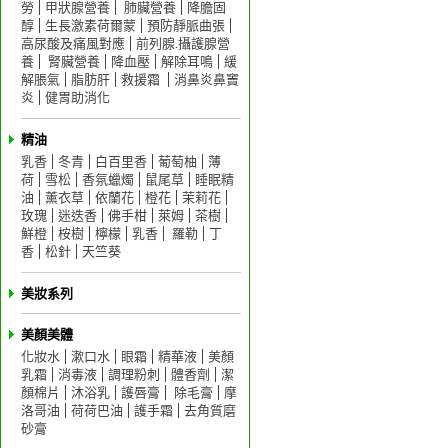
勞
甲狀腺營養
肺臟營養
降膽固
醇
生長激素荷爾蒙
預防靜脈曲張
高尿酸及痛風對應
前列腺.攝護腺營
養
腎臟營養
降血壓
解除耳鳴
緩
解脹氣
脂肪肝
救援霜
消鼻炎鼻竇
炎
健胃助消化
精油
乳香
冬青
白百里香
葡萄柚
薄
荷
雪松
香氛蠟燭
鼠尾草
睡眠精
油
薰衣草
依蘭花
橙花
茉莉花
玫瑰
迷迭香
佛手柑
萊姆
茶樹
鮮橙
桉樹
檸檬
乳香
羅勒
丁
香
松針
天竺葵
美妝系列
美顏美體
化妝水
漱口水
眼霜
精華液
美顏
乳霜
消毒液
調理粉刺
體香劑
潔
顏棉片
沐浴乳
護唇膏
除毛膏
摩
洛哥油
荷荷巴油
護手霜
去角質磨
砂膏