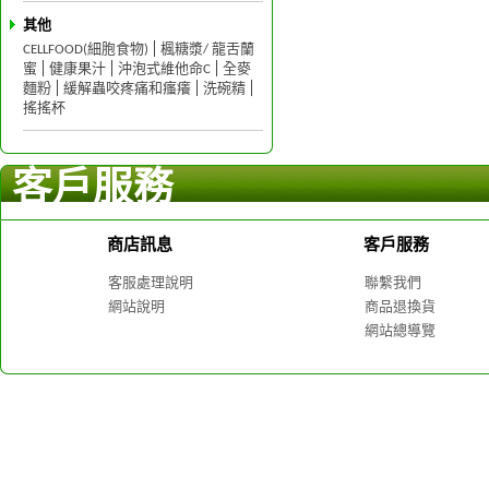
其他
CELLFOOD(細胞食物)
楓糖漿/ 龍舌蘭
蜜
健康果汁
沖泡式維他命C
全麥
麵粉
緩解蟲咬疼痛和瘙癢
洗碗精
搖搖杯
客戶服務
商店訊息
客戶服務
客服處理說明
聯繫我們
網站說明
商品退換貨
網站總導覽