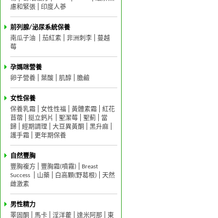
慮和緊張
印度人蔘
前列腺/泌尿系統保養
南瓜子油
茄紅素
非洲刺李
蔓越
莓
孕媽咪營養
卵子營養
葉酸
肌醇
膽鹼
女性保養
保養乳霜
女性性福
黃體素霜
紅花
苜蓿
挺立鈣片
聖潔莓
聖薊
當
歸
經期調理
大豆異黃酮
黑升麻
護手霜
更年期保養
自然豐胸
豐胸複方
豐胸霜(噴霧)
Breast
Success
山藥
白高顆(野葛根)
天然
雌激素
男性精力
睪固酮
馬卡
淫洋藿
達米阿那
東