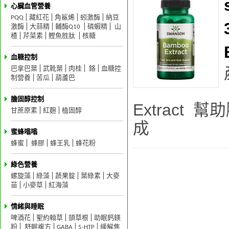
心臟血管營養
PQQ
藏紅花
角鯊烯
蚓激酶
納豆
激酶
大蒜精
輔酶Q10
磷蝦精
山
楂
芹菜素
鰹魚胜肽
核糖
血糖控制
巴拿巴葉
武靴葉
肉桂
鉻
血糖控
制營養
苦瓜
葫蘆巴
膽固醇控制
Extract 
甘蔗原素
紅麴
植固醇
蜜蜂嗡嗡
蜂蜜
蜂膠
蜂王乳
蜂花粉
綠色營養
螺旋藻
綠藻
蔬果錠
葉綠素
大麥
苗
小麥草
紅海藻
情緒與睡眠
啤酒花
聖約翰草
頡草根
助眠鈣鎂
粉
舒眠複方
GABA
5-HTP
緩解焦