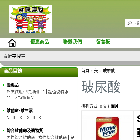
優惠商品
聯繫我們
留言板
關鍵字搜尋 :
首頁
»
美
»
玻尿酸
商品目錄
玻尿酸
優惠品
外裝微瑕/即期折扣品
超值優特惠
品
大特價商品
排列方式
圖文
/
圖片
維他命/維生素
A
B
C
D
E
K
綜合維他命及礦物質
男性綜合維他命
女性綜合維他命
兒