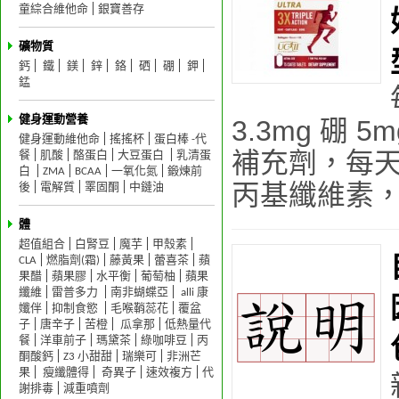
童綜合維他命
銀寶善存
礦物質
鈣
鐵
鎂
鋅
鉻
硒
硼
鉀
錳
健身運動營養
3.3mg 硼
健身運動維他命
搖搖杯
蛋白棒 -代
補充劑，每天用
餐
肌酸
酪蛋白
大豆蛋白
乳清蛋
白
ZMA
BCAA
一氧化氮
鍛煉前
丙基纖維素，
後
電解質
睪固酮
中鏈油
體
超值組合
白腎豆
魔芋
甲殼素
CLA
燃脂劑(霜)
藤黃果
蕾喜茶
蘋
果醋
蘋果膠
水平衡
葡萄柚
蘋果
纖維
雷普多力
南非蝴蝶亞
alli 康
孅伴
抑制食慾
毛喉鞘蕊花
覆盆
子
唐辛子
苦橙
瓜拿那
低熱量代
餐
洋車前子
瑪黛茶
綠咖啡豆
丙
酮酸鈣
Z3 小甜甜
瑞樂可
非洲芒
果
瘦纖體得
奇異子
速效複方
代
謝排毒
減重噴劑