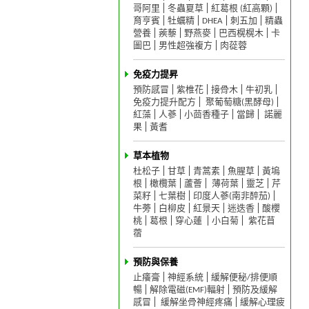
哥阿里
冬蟲夏草
紅葛根 (紅高顆)
育亨賓
牡蠣精
DHEA
刺五加
精蟲
營養
蒺藜
野燕麥
巴西榥榥木
卡
圖巴
男性超強複方
肉蓯蓉
免疫力提昇
預防感冒
紫椎花
接骨木
牛初乳
免疫力提升配方
聚葡萄糖(黑酵母)
紅藻
人蔘
小茴香種子
當歸
諾麗
果
黃耆
草本植物
杜松子
甘草
青蒿素
魚腥草
黃塢
根
橄欖葉
蘆薈
薄荷葉
靈芝
芹
菜籽
七葉樹
印度人蔘(南非醉茄)
牛蒡
白柳皮
紅景天
迷迭香
酸櫻
桃
葛根
穿心蓮
小白菊
紫花苜
蓿
預防與保養
止癢膏
神經系統
緩解便秘/排便順
暢
解除電磁(EMF)輻射
預防及緩解
感冒
緩解坐骨神經疼痛
緩解心理疲