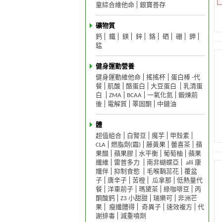
童綜合維他命
銀寶善存
礦物質
鈣
鐵
鎂
鋅
鉻
硒
硼
鉀
錳
健身運動營養
健身運動維他命
搖搖杯
蛋白棒 -代
餐
肌酸
酪蛋白
大豆蛋白
乳清蛋
白
ZMA
BCAA
一氧化氮
鍛煉前
後
電解質
睪固酮
中鏈油
體
超值組合
白腎豆
魔芋
甲殼素
CLA
燃脂劑(霜)
藤黃果
蕾喜茶
蘋
果醋
蘋果膠
水平衡
葡萄柚
蘋果
纖維
雷普多力
南非蝴蝶亞
alli 康
孅伴
抑制食慾
毛喉鞘蕊花
覆盆
子
唐辛子
苦橙
瓜拿那
低熱量代
餐
洋車前子
瑪黛茶
綠咖啡豆
丙
酮酸鈣
Z3 小甜甜
瑞樂可
非洲芒
果
瘦纖體得
奇異子
速效複方
代
謝排毒
減重噴劑