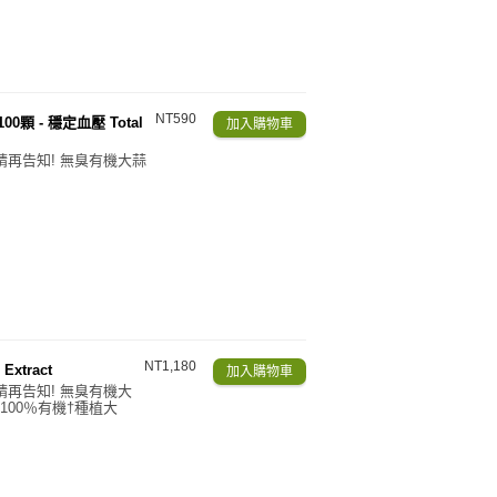
NT590
00顆 - 穩定血壓 Total
請再告知! 無臭有機大蒜
NT1,180
Extract
請再告知! 無臭有機大
於100％有機†種植大