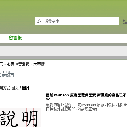
留言板
頁
»
心臟血管營養
»
大蒜精
大蒜精
列方式
圖文
/
圖片
目前swanson 原廠因環保因素 新供應的產品已
^^
親愛的客戶您好: 目前swanson 原廠因環保因素
再包裝外封膜喔^^ (內封膜正常) ..