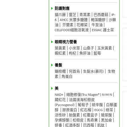
防護對應
貓爪藤
靈芝
青蒿素
巴西蘑菇
IP-
6
AHCC 米蕈多醣體
褐藻醣膠
沙棘
油
芥蘭素
花椰菜
牛至油
CELLFOOD細胞活氧液
ESSIAC 護士茶
眼睛視力營養
葉黃素
小米草
山桑子
玉米黃素
蝦紅素
枸杞
魚肝油
藍莓
養髮
鋸棕櫚
何首烏
生髮水(慕司)
生物
素
角蛋白
美
NAD+
細胞修復(Tru Niagen®) N-M-N
藏紅花
法國濱海松樹皮
(Pycnogenol)
葡萄子
硫辛酸
白藜蘆
醇
膠原蛋白
紅石榴
EGCG
綠茶
活性矽
胎盤素
紅覆盆子
玻尿酸
孕烯醇酮
松樹皮
馬奇果
黑加侖
排毒
紅酒多酚
巴西莓
肌肽