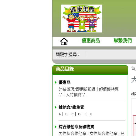
優惠商品
聯繫我們
關鍵字搜尋 :
首
商品目錄
優惠品
外裝微瑕/即期折扣品
超值優特惠
排
品
大特價商品
維他命/維生素
A
B
C
D
E
K
綜合維他命及礦物質
男性綜合維他命
女性綜合維他命
兒