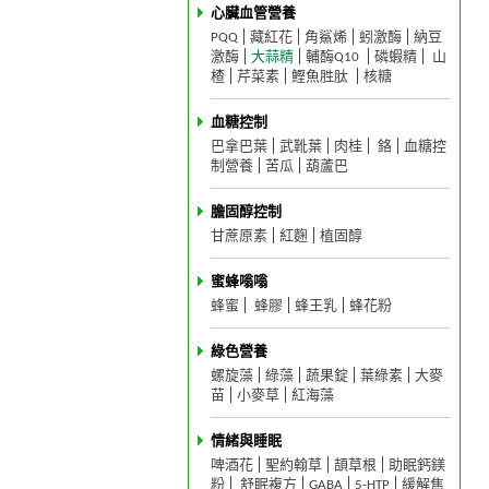
心臟血管營養
PQQ
藏紅花
角鯊烯
蚓激酶
納豆
激酶
大蒜精
輔酶Q10
磷蝦精
山
楂
芹菜素
鰹魚胜肽
核糖
血糖控制
巴拿巴葉
武靴葉
肉桂
鉻
血糖控
制營養
苦瓜
葫蘆巴
膽固醇控制
甘蔗原素
紅麴
植固醇
蜜蜂嗡嗡
蜂蜜
蜂膠
蜂王乳
蜂花粉
綠色營養
螺旋藻
綠藻
蔬果錠
葉綠素
大麥
苗
小麥草
紅海藻
情緒與睡眠
啤酒花
聖約翰草
頡草根
助眠鈣鎂
粉
舒眠複方
GABA
5-HTP
緩解焦