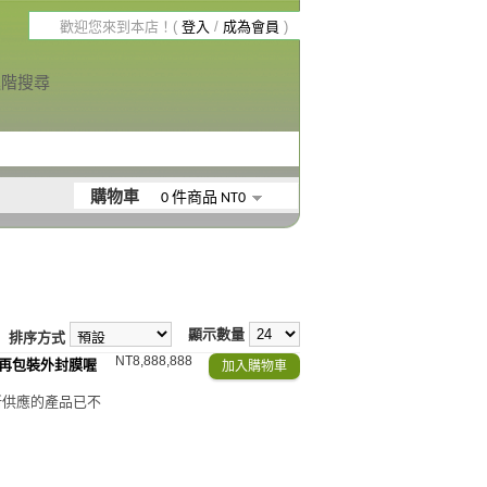
歡迎您來到本店！(
登入
/
成為會員
)
進階搜尋
購物車
0 件商品 NT0
顯示數量
排序方式
NT8,888,888
不再包裝外封膜喔
 新供應的產品已不