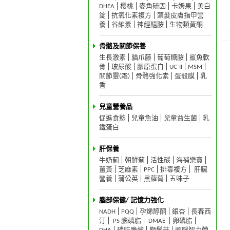
DHEA
樱桃
麥角硫因
卡姆果
美白
錠
抗氧化素複方
頭髮皮膚指甲營
養
谷維素
神經醯胺
生物類黃酮
骨骼及關節保養
生長激素
貓爪藤
葡萄糖胺
鯊魚軟
骨
玻尿酸
膠原蛋白
UC-II
MSM
關節靈(霜)
骨骼強化素
蛋殼膜
乳
香
兒童營養品
促進食慾
兒童魚油
兒童益生菌
乳
鐵蛋白
肝保養
牛奶薊
朝鮮薊
活性碳
海補樂寶
薑黃
芝麻素
PPC
排毒複方
肝臟
營養
蒲公英
黑蘿蔔
五味子
腦部保健/ 記憶力強化
NADH
PQQ
孕烯醇酮
銀杏
長春西
汀
PS 腦磷脂
DMAE
卵磷脂