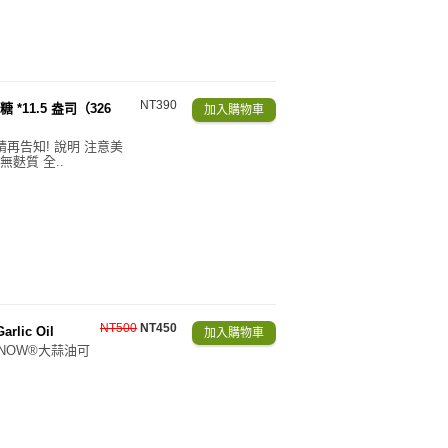
NT390
 *11.5 盎司（326
請再告知! 說明 注意美
無麩質 全..
NT500
NT450
lic Oil
NOW®大蒜油可