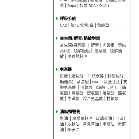
DHA
磷脂膽鹼
獅鬃菇
頭腦智力營
養
Dopa
核酸(RNA / DNA )
呼吸系統
NAC
肺/支氣管/鼻
魚腥草
益生菌/酵素/過敏對應
益生菌(果寡醣)
酵素
槲黃素
蕁麻
葉(根)
緩解腹脹
甜菜鹼
緩解過
敏
黑孜然籽油
氨基酸
肌肽
精胺酸
半胱氨酸
麩醯胺酸(
顧他命)
茶胺酸
NAC
穀胱甘肽
支
鏈氨基酸
瓜氨酸
肉鹼(卡尼丁)
脯
氨酸
鳥氨酸
蛋氨酸
離氨酸
酪氨
酸
牛磺酸
綜合氨基酸
甘氨酸
油脂類營養
魚油
黑醋栗籽油
琉璃苣油
亞麻仁
油
沙棘油
月見草油
米糠油
紫蘇
油
椰子油