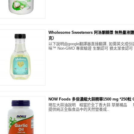
Wholesome Sweeteners 阿洛酮糖漿 無熱量液體糖
克）
以下說明由google翻譯器直接翻譯, 如需英文成份
味™ Non-GMO 專案驗證 生酮認可 猶太潔食認可 
NOW Foods 多倍濃縮大蒜精華1500 mg *250粒 Gar
現在大蒜油說明 相當於全丁香大蒜 草藥補品 
提供純正全脂食品中的天然營養成..