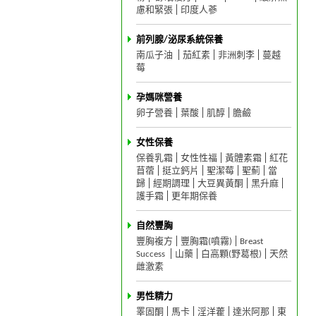
慮和緊張
印度人蔘
前列腺/泌尿系統保養
南瓜子油
茄紅素
非洲刺李
蔓越
莓
孕媽咪營養
卵子營養
葉酸
肌醇
膽鹼
女性保養
保養乳霜
女性性福
黃體素霜
紅花
苜蓿
挺立鈣片
聖潔莓
聖薊
當
歸
經期調理
大豆異黃酮
黑升麻
護手霜
更年期保養
自然豐胸
豐胸複方
豐胸霜(噴霧)
Breast
Success
山藥
白高顆(野葛根)
天然
雌激素
男性精力
睪固酮
馬卡
淫洋藿
達米阿那
東