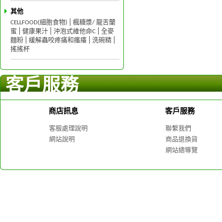
其他
CELLFOOD(細胞食物)
楓糖漿/ 龍舌蘭
蜜
健康果汁
沖泡式維他命C
全麥
麵粉
緩解蟲咬疼痛和瘙癢
洗碗精
搖搖杯
客戶服務
商店訊息
客戶服務
客服處理說明
聯繫我們
網站說明
商品退換貨
網站總導覽