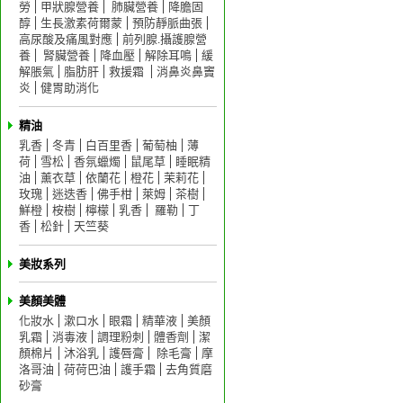
勞
甲狀腺營養
肺臟營養
降膽固
醇
生長激素荷爾蒙
預防靜脈曲張
高尿酸及痛風對應
前列腺.攝護腺營
養
腎臟營養
降血壓
解除耳鳴
緩
解脹氣
脂肪肝
救援霜
消鼻炎鼻竇
炎
健胃助消化
精油
乳香
冬青
白百里香
葡萄柚
薄
荷
雪松
香氛蠟燭
鼠尾草
睡眠精
油
薰衣草
依蘭花
橙花
茉莉花
玫瑰
迷迭香
佛手柑
萊姆
茶樹
鮮橙
桉樹
檸檬
乳香
羅勒
丁
香
松針
天竺葵
美妝系列
美顏美體
化妝水
漱口水
眼霜
精華液
美顏
乳霜
消毒液
調理粉刺
體香劑
潔
顏棉片
沐浴乳
護唇膏
除毛膏
摩
洛哥油
荷荷巴油
護手霜
去角質磨
砂膏