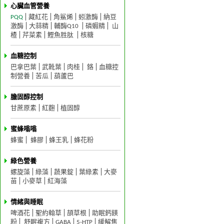
心臟血管營養
PQQ
藏紅花
角鯊烯
蚓激酶
納豆
激酶
大蒜精
輔酶Q10
磷蝦精
山
楂
芹菜素
鰹魚胜肽
核糖
血糖控制
巴拿巴葉
武靴葉
肉桂
鉻
血糖控
制營養
苦瓜
葫蘆巴
膽固醇控制
甘蔗原素
紅麴
植固醇
蜜蜂嗡嗡
蜂蜜
蜂膠
蜂王乳
蜂花粉
綠色營養
螺旋藻
綠藻
蔬果錠
葉綠素
大麥
苗
小麥草
紅海藻
情緒與睡眠
啤酒花
聖約翰草
頡草根
助眠鈣鎂
粉
舒眠複方
GABA
5-HTP
緩解焦