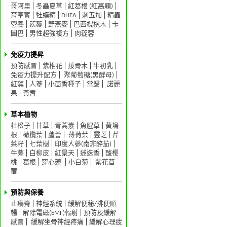
哥阿里
冬蟲夏草
紅葛根 (紅高顆)
育亨賓
牡蠣精
DHEA
刺五加
精蟲
營養
蒺藜
野燕麥
巴西榥榥木
卡
圖巴
男性超強複方
肉蓯蓉
免疫力提昇
預防感冒
紫椎花
接骨木
牛初乳
免疫力提升配方
聚葡萄糖(黑酵母)
紅藻
人蔘
小茴香種子
當歸
諾麗
果
黃耆
草本植物
杜松子
甘草
青蒿素
魚腥草
黃塢
根
橄欖葉
蘆薈
薄荷葉
靈芝
芹
菜籽
七葉樹
印度人蔘(南非醉茄)
牛蒡
白柳皮
紅景天
迷迭香
酸櫻
桃
葛根
穿心蓮
小白菊
紫花苜
蓿
預防與保養
止癢膏
神經系統
緩解便秘/排便順
暢
解除電磁(EMF)輻射
預防及緩解
感冒
緩解坐骨神經疼痛
緩解心理疲