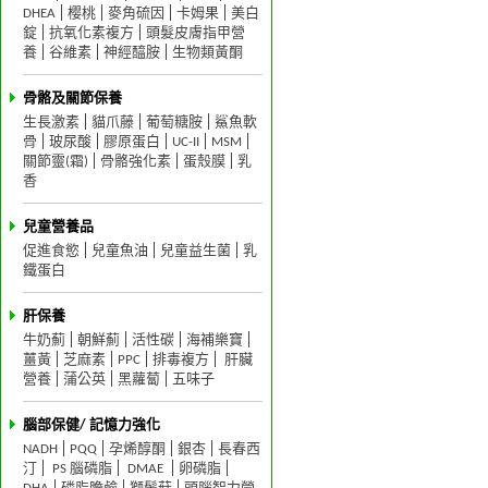
DHEA
樱桃
麥角硫因
卡姆果
美白
錠
抗氧化素複方
頭髮皮膚指甲營
養
谷維素
神經醯胺
生物類黃酮
骨骼及關節保養
生長激素
貓爪藤
葡萄糖胺
鯊魚軟
骨
玻尿酸
膠原蛋白
UC-II
MSM
關節靈(霜)
骨骼強化素
蛋殼膜
乳
香
兒童營養品
促進食慾
兒童魚油
兒童益生菌
乳
鐵蛋白
肝保養
牛奶薊
朝鮮薊
活性碳
海補樂寶
薑黃
芝麻素
PPC
排毒複方
肝臟
營養
蒲公英
黑蘿蔔
五味子
腦部保健/ 記憶力強化
NADH
PQQ
孕烯醇酮
銀杏
長春西
汀
PS 腦磷脂
DMAE
卵磷脂