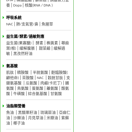
DHA
磷脂膽鹼
獅鬃菇
頭腦智力營
養
Dopa
核酸(RNA / DNA )
呼吸系統
NAC
肺/支氣管/鼻
魚腥草
益生菌/酵素/過敏對應
益生菌(果寡醣)
酵素
槲黃素
蕁麻
葉(根)
緩解腹脹
甜菜鹼
緩解過
敏
黑孜然籽油
氨基酸
肌肽
精胺酸
半胱氨酸
麩醯胺酸(
顧他命)
茶胺酸
NAC
穀胱甘肽
支
鏈氨基酸
瓜氨酸
肉鹼(卡尼丁)
脯
氨酸
鳥氨酸
蛋氨酸
離氨酸
酪氨
酸
牛磺酸
綜合氨基酸
甘氨酸
油脂類營養
魚油
黑醋栗籽油
琉璃苣油
亞麻仁
油
沙棘油
月見草油
米糠油
紫蘇
油
椰子油