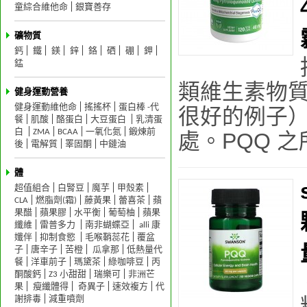
童綜合維他命
銀寶善存
礦物質
鈣
鐵
鎂
鋅
鉻
硒
硼
鉀
錳
類維生素物
健身運動營養
健身運動維他命
搖搖杯
蛋白棒 -代
很好的例子
餐
肌酸
酪蛋白
大豆蛋白
乳清蛋
白
ZMA
BCAA
一氧化氮
鍛煉前
處。PQQ 
後
電解質
睪固酮
中鏈油
體
超值組合
白腎豆
魔芋
甲殼素
CLA
燃脂劑(霜)
藤黃果
蕾喜茶
蘋
果醋
蘋果膠
水平衡
葡萄柚
蘋果
纖維
雷普多力
南非蝴蝶亞
alli 康
孅伴
抑制食慾
毛喉鞘蕊花
覆盆
子
唐辛子
苦橙
瓜拿那
低熱量代
餐
洋車前子
瑪黛茶
綠咖啡豆
丙
酮酸鈣
Z3 小甜甜
瑞樂可
非洲芒
果
瘦纖體得
奇異子
速效複方
代
謝排毒
減重噴劑