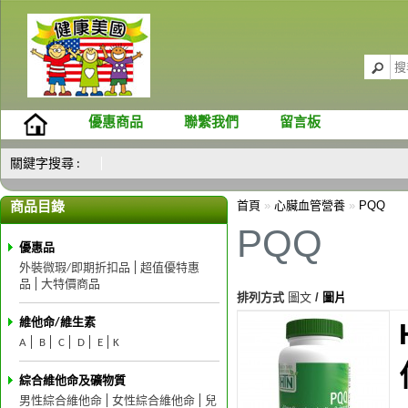
優惠商品
聯繫我們
留言板
關鍵字搜尋 :
首頁
»
心臟血管營養
»
PQQ
商品目錄
PQQ
優惠品
外裝微瑕/即期折扣品
超值優特惠
品
大特價商品
排列方式
圖文
/
圖片
維他命/維生素
A
B
C
D
E
K
綜合維他命及礦物質
男性綜合維他命
女性綜合維他命
兒