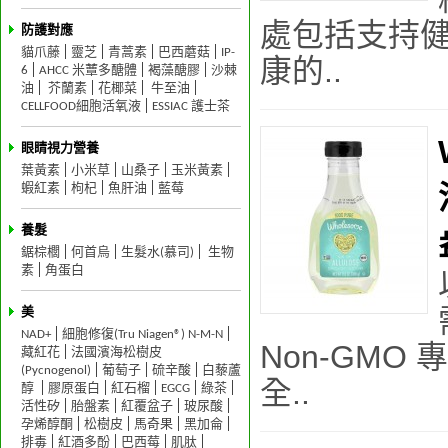
處包括支持
防護對應
貓爪藤
靈芝
青蒿素
巴西蘑菇
IP-
康的..
6
AHCC 米蕈多醣體
褐藻醣膠
沙棘
油
芥蘭素
花椰菜
牛至油
CELLFOOD細胞活氧液
ESSIAC 護士茶
眼睛視力營養
葉黃素
小米草
山桑子
玉米黃素
蝦紅素
枸杞
魚肝油
藍莓
養髮
鋸棕櫚
何首烏
生髮水(慕司)
生物
素
角蛋白
美
NAD+
細胞修復(Tru Niagen®) N-M-N
Non-GMO
藏紅花
法國濱海松樹皮
(Pycnogenol)
葡萄子
硫辛酸
白藜蘆
全..
醇
膠原蛋白
紅石榴
EGCG
綠茶
活性矽
胎盤素
紅覆盆子
玻尿酸
孕烯醇酮
松樹皮
馬奇果
黑加侖
排毒
紅酒多酚
巴西莓
肌肽