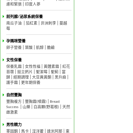
慮和緊張
印度人蔘
前列腺/泌尿系統保養
南瓜子油
茄紅素
非洲刺李
蔓越
莓
孕媽咪營養
卵子營養
葉酸
肌醇
膽鹼
女性保養
保養乳霜
女性性福
黃體素霜
紅花
苜蓿
挺立鈣片
聖潔莓
聖薊
當
歸
經期調理
大豆異黃酮
黑升麻
護手霜
更年期保養
自然豐胸
豐胸複方
豐胸霜(噴霧)
Breast
Success
山藥
白高顆(野葛根)
天然
雌激素
男性精力
睪固酮
馬卡
淫洋藿
達米阿那
東