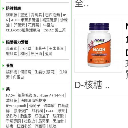
全..
防護對應
貓爪藤
靈芝
青蒿素
巴西蘑菇
IP-
6
AHCC 米蕈多醣體
褐藻醣膠
沙棘
油
芥蘭素
花椰菜
牛至油
CELLFOOD細胞活氧液
ESSIAC 護士茶
眼睛視力營養
葉黃素
小米草
山桑子
玉米黃素
蝦紅素
枸杞
魚肝油
藍莓
養髮
鋸棕櫚
何首烏
生髮水(慕司)
生物
素
角蛋白
D-核糖 ..
美
NAD+
細胞修復(Tru Niagen®) N-M-N
藏紅花
法國濱海松樹皮
(Pycnogenol)
葡萄子
硫辛酸
白藜蘆
醇
膠原蛋白
紅石榴
EGCG
綠茶
活性矽
胎盤素
紅覆盆子
玻尿酸
孕烯醇酮
松樹皮
馬奇果
黑加侖
排毒
紅酒多酚
巴西莓
肌肽