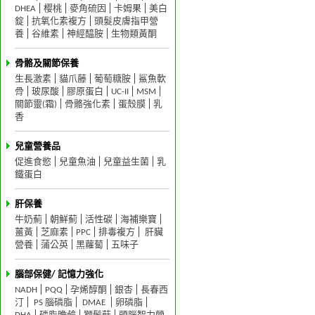
DHEA
樱桃
麥角硫因
卡姆果
美白
錠
抗氧化素複方
頭髮皮膚指甲營
養
谷維素
神經醯胺
生物類黃酮
骨骼及關節保養
生長激素
貓爪藤
葡萄糖胺
鯊魚軟
骨
玻尿酸
膠原蛋白
UC-II
MSM
關節靈(霜)
骨骼強化素
蛋殼膜
乳
香
兒童營養品
促進食慾
兒童魚油
兒童益生菌
乳
鐵蛋白
肝保養
牛奶薊
朝鮮薊
活性碳
海補樂寶
薑黃
芝麻素
PPC
排毒複方
肝臟
營養
蒲公英
黑蘿蔔
五味子
腦部保健/ 記憶力強化
NADH
PQQ
孕烯醇酮
銀杏
長春西
汀
PS 腦磷脂
DMAE
卵磷脂