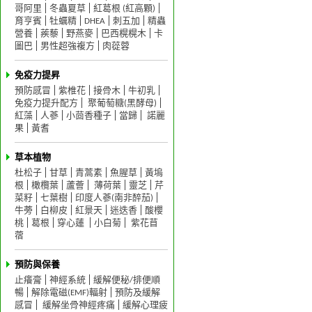
哥阿里
冬蟲夏草
紅葛根 (紅高顆)
育亨賓
牡蠣精
DHEA
刺五加
精蟲
營養
蒺藜
野燕麥
巴西榥榥木
卡
圖巴
男性超強複方
肉蓯蓉
免疫力提昇
預防感冒
紫椎花
接骨木
牛初乳
免疫力提升配方
聚葡萄糖(黑酵母)
紅藻
人蔘
小茴香種子
當歸
諾麗
果
黃耆
草本植物
杜松子
甘草
青蒿素
魚腥草
黃塢
根
橄欖葉
蘆薈
薄荷葉
靈芝
芹
菜籽
七葉樹
印度人蔘(南非醉茄)
牛蒡
白柳皮
紅景天
迷迭香
酸櫻
桃
葛根
穿心蓮
小白菊
紫花苜
蓿
預防與保養
止癢膏
神經系統
緩解便秘/排便順
暢
解除電磁(EMF)輻射
預防及緩解
感冒
緩解坐骨神經疼痛
緩解心理疲