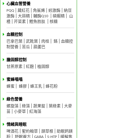
心臟血管營養
PQQ
藏紅花
角鯊烯
蚓激酶
納豆
激酶
大蒜精
輔酶Q10
磷蝦精
山
楂
芹菜素
鰹魚胜肽
核糖
血糖控制
巴拿巴葉
武靴葉
肉桂
鉻
血糖控
制營養
苦瓜
葫蘆巴
膽固醇控制
甘蔗原素
紅麴
植固醇
蜜蜂嗡嗡
蜂蜜
蜂膠
蜂王乳
蜂花粉
綠色營養
螺旋藻
綠藻
蔬果錠
葉綠素
大麥
苗
小麥草
紅海藻
情緒與睡眠
啤酒花
聖約翰草
頡草根
助眠鈣鎂
粉
舒眠複方
GABA
5-HTP
緩解焦