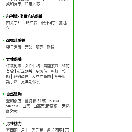
慮和緊張
印度人蔘
前列腺/泌尿系統保養
南瓜子油
茄紅素
非洲刺李
蔓越
莓
孕媽咪營養
卵子營養
葉酸
肌醇
膽鹼
女性保養
保養乳霜
女性性福
黃體素霜
紅花
苜蓿
挺立鈣片
聖潔莓
聖薊
當
歸
經期調理
大豆異黃酮
黑升麻
護手霜
更年期保養
自然豐胸
豐胸複方
豐胸霜(噴霧)
Breast
Success
山藥
白高顆(野葛根)
天然
雌激素
男性精力
睪固酮
馬卡
淫洋藿
達米阿那
東