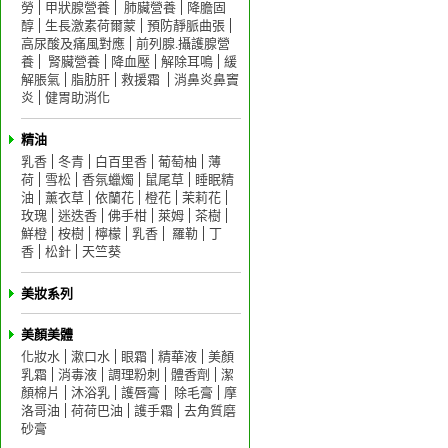
勞
甲狀腺營養
肺臟營養
降膽固
醇
生長激素荷爾蒙
預防靜脈曲張
高尿酸及痛風對應
前列腺.攝護腺營
養
腎臟營養
降血壓
解除耳鳴
緩
解脹氣
脂肪肝
救援霜
消鼻炎鼻竇
炎
健胃助消化
精油
乳香
冬青
白百里香
葡萄柚
薄
荷
雪松
香氛蠟燭
鼠尾草
睡眠精
油
薰衣草
依蘭花
橙花
茉莉花
玫瑰
迷迭香
佛手柑
萊姆
茶樹
鮮橙
桉樹
檸檬
乳香
羅勒
丁
香
松針
天竺葵
美妝系列
美顏美體
化妝水
漱口水
眼霜
精華液
美顏
乳霜
消毒液
調理粉刺
體香劑
潔
顏棉片
沐浴乳
護唇膏
除毛膏
摩
洛哥油
荷荷巴油
護手霜
去角質磨
砂膏