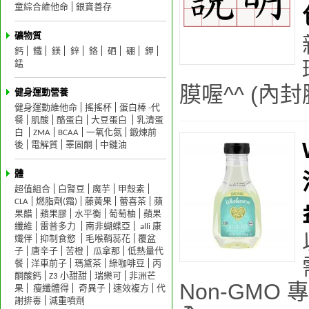
童綜合維他命
銀寶善存
礦物質
鈣
鐵
鎂
鋅
鉻
硒
硼
鉀
錳
膜喔^^ (內封膜
健身運動營養
健身運動維他命
搖搖杯
蛋白棒 -代
餐
肌酸
酪蛋白
大豆蛋白
乳清蛋
白
ZMA
BCAA
一氧化氮
鍛煉前
後
電解質
睪固酮
中鏈油
體
超值組合
白腎豆
魔芋
甲殼素
CLA
燃脂劑(霜)
藤黃果
蕾喜茶
蘋
果醋
蘋果膠
水平衡
葡萄柚
蘋果
纖維
雷普多力
南非蝴蝶亞
alli 康
孅伴
抑制食慾
毛喉鞘蕊花
覆盆
子
唐辛子
苦橙
瓜拿那
低熱量代
餐
洋車前子
瑪黛茶
綠咖啡豆
丙
酮酸鈣
Z3 小甜甜
瑞樂可
非洲芒
Non-GMO
果
瘦纖體得
奇異子
速效複方
代
謝排毒
減重噴劑