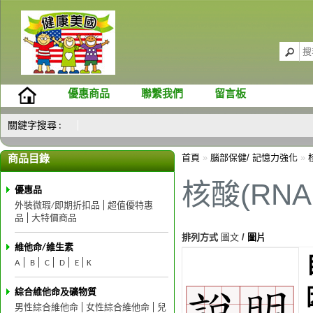
優惠商品
聯繫我們
留言板
關鍵字搜尋 :
首頁
»
腦部保健/ 記憶力強化
»
商品目錄
核酸(RNA 
優惠品
外裝微瑕/即期折扣品
超值優特惠
品
大特價商品
排列方式
圖文
/
圖片
維他命/維生素
A
B
C
D
E
K
綜合維他命及礦物質
男性綜合維他命
女性綜合維他命
兒