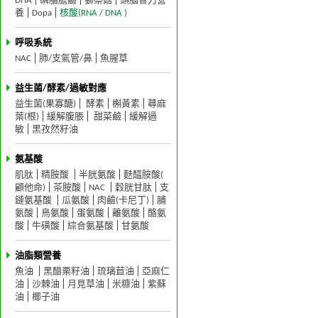
DHA
磷脂膽鹼
獅鬃菇
頭腦智力營
養
Dopa
核酸(RNA / DNA )
呼吸系統
NAC
肺/支氣管/鼻
魚腥草
益生菌/酵素/過敏對應
益生菌(果寡醣)
酵素
槲黃素
蕁麻
葉(根)
緩解腹脹
甜菜鹼
緩解過
敏
黑孜然籽油
氨基酸
肌肽
精胺酸
半胱氨酸
麩醯胺酸(
顧他命)
茶胺酸
NAC
穀胱甘肽
支
鏈氨基酸
瓜氨酸
肉鹼(卡尼丁)
脯
氨酸
鳥氨酸
蛋氨酸
離氨酸
酪氨
酸
牛磺酸
綜合氨基酸
甘氨酸
油脂類營養
魚油
黑醋栗籽油
琉璃苣油
亞麻仁
油
沙棘油
月見草油
米糠油
紫蘇
油
椰子油