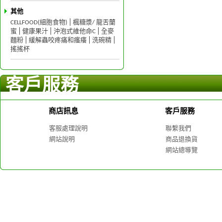
其他
CELLFOOD(細胞食物)
楓糖漿/ 龍舌蘭
蜜
健康果汁
沖泡式維他命C
全麥
麵粉
緩解蟲咬疼痛和瘙癢
洗碗精
搖搖杯
客戶服務
商店訊息
客戶服務
客服處理說明
聯繫我們
網站說明
商品退換貨
網站總導覽