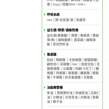
DHA
磷脂膽鹼
獅鬃菇
頭腦智力營
養
Dopa
核酸(RNA / DNA )
呼吸系統
NAC
肺/支氣管/鼻
魚腥草
益生菌/酵素/過敏對應
益生菌(果寡醣)
酵素
槲黃素
蕁麻
葉(根)
緩解腹脹
甜菜鹼
緩解過
敏
黑孜然籽油
氨基酸
肌肽
精胺酸
半胱氨酸
麩醯胺酸(
顧他命)
茶胺酸
NAC
穀胱甘肽
支
鏈氨基酸
瓜氨酸
肉鹼(卡尼丁)
脯
氨酸
鳥氨酸
蛋氨酸
離氨酸
酪氨
酸
牛磺酸
綜合氨基酸
甘氨酸
油脂類營養
魚油
黑醋栗籽油
琉璃苣油
亞麻仁
油
沙棘油
月見草油
米糠油
紫蘇
油
椰子油