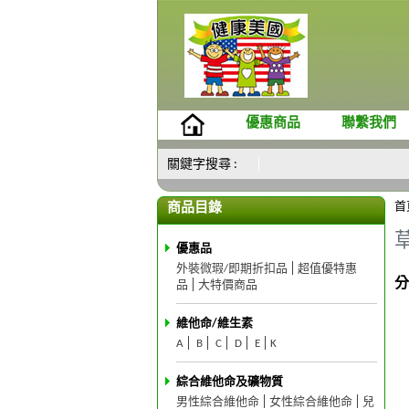
優惠商品
聯繫我們
關鍵字搜尋 :
首
商品目錄
優惠品
外裝微瑕/即期折扣品
超值優特惠
分
品
大特價商品
維他命/維生素
A
B
C
D
E
K
綜合維他命及礦物質
男性綜合維他命
女性綜合維他命
兒