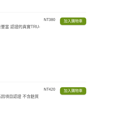
NT380
富 認證的真實TRU-
NT420
基因項目認證 不含麩質