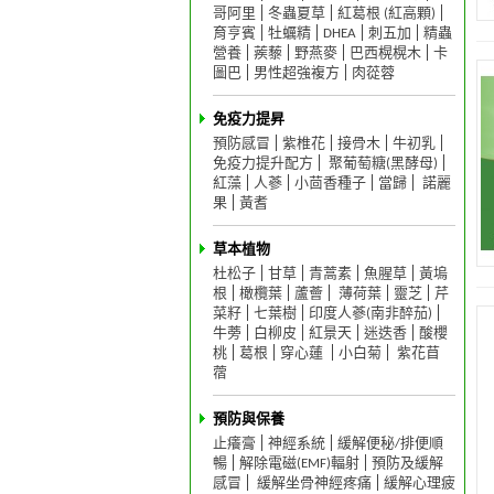
哥阿里
冬蟲夏草
紅葛根 (紅高顆)
育亨賓
牡蠣精
DHEA
刺五加
精蟲
營養
蒺藜
野燕麥
巴西榥榥木
卡
圖巴
男性超強複方
肉蓯蓉
免疫力提昇
預防感冒
紫椎花
接骨木
牛初乳
免疫力提升配方
聚葡萄糖(黑酵母)
紅藻
人蔘
小茴香種子
當歸
諾麗
果
黃耆
草本植物
杜松子
甘草
青蒿素
魚腥草
黃塢
根
橄欖葉
蘆薈
薄荷葉
靈芝
芹
菜籽
七葉樹
印度人蔘(南非醉茄)
牛蒡
白柳皮
紅景天
迷迭香
酸櫻
桃
葛根
穿心蓮
小白菊
紫花苜
蓿
預防與保養
止癢膏
神經系統
緩解便秘/排便順
暢
解除電磁(EMF)輻射
預防及緩解
感冒
緩解坐骨神經疼痛
緩解心理疲