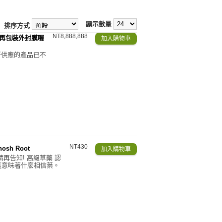
顯示數量
排序方式
NT8,888,888
不再包裝外封膜喔
 新供應的產品已不
NT430
hosh Root
請再告知! 高級草藥 認
，這意味著什麼相信葉。