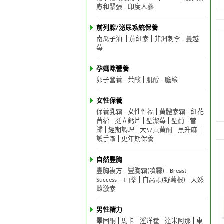
慮和緊張
印度人蔘
前列腺/泌尿系統保養
南瓜子油
茄紅素
非洲刺李
蔓越
莓
孕媽咪營養
卵子營養
葉酸
肌醇
膽鹼
女性保養
保養乳霜
女性性福
黃體素霜
紅花
苜蓿
挺立鈣片
聖潔莓
聖薊
當
歸
經期調理
大豆異黃酮
黑升麻
護手霜
更年期保養
自然豐胸
豐胸複方
豐胸霜(噴霧)
Breast
Success
山藥
白高顆(野葛根)
天然
雌激素
男性精力
睪固酮
馬卡
淫洋藿
達米阿那
東