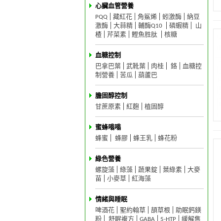
心臟血管營養
PQQ
藏紅花
角鯊烯
蚓激酶
納豆
激酶
大蒜精
輔酶Q10
磷蝦精
山
楂
芹菜素
鰹魚胜肽
核糖
血糖控制
巴拿巴葉
武靴葉
肉桂
鉻
血糖控
制營養
苦瓜
葫蘆巴
膽固醇控制
甘蔗原素
紅麴
植固醇
蜜蜂嗡嗡
蜂蜜
蜂膠
蜂王乳
蜂花粉
綠色營養
螺旋藻
綠藻
蔬果錠
葉綠素
大麥
苗
小麥草
紅海藻
情緒與睡眠
啤酒花
聖約翰草
頡草根
助眠鈣鎂
粉
舒眠複方
GABA
5-HTP
緩解焦