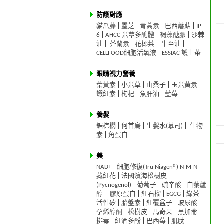
防護對應
貓爪藤
靈芝
青蒿素
巴西蘑菇
IP-
6
AHCC 米蕈多醣體
褐藻醣膠
沙棘
油
芥蘭素
花椰菜
牛至油
CELLFOOD細胞活氧液
ESSIAC 護士茶
眼睛視力營養
葉黃素
小米草
山桑子
玉米黃素
蝦紅素
枸杞
魚肝油
藍莓
養髮
鋸棕櫚
何首烏
生髮水(慕司)
生物
素
角蛋白
美
NAD+
細胞修復(Tru Niagen®) N-M-N
藏紅花
法國濱海松樹皮
(Pycnogenol)
葡萄子
硫辛酸
白藜蘆
醇
膠原蛋白
紅石榴
EGCG
綠茶
活性矽
胎盤素
紅覆盆子
玻尿酸
孕烯醇酮
松樹皮
馬奇果
黑加侖
排毒
紅酒多酚
巴西莓
肌肽