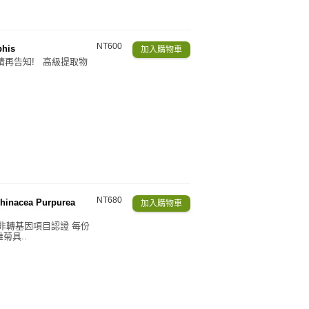
NT600
his
份請再告知! 高級提取物
NT680
inacea Purpurea
™ 非轉基因項目認證 每份
菊具..