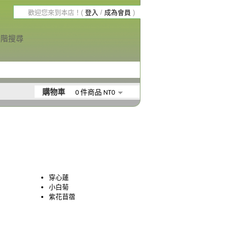
歡迎您來到本店！(
登入
/
成為會員
)
進階搜尋
購物車
0 件商品 NT0
穿心蓮
小白菊
紫花苜蓿