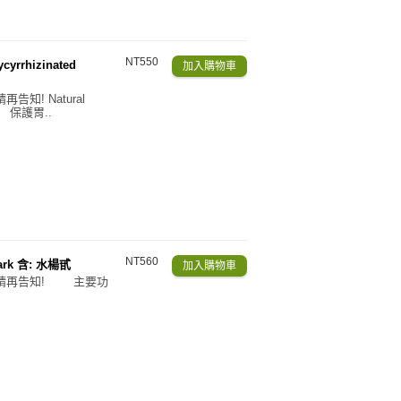
NT550
yrrhizinated
知! Natural
明 保護胃..
NT560
Bark 含: 水楊甙
成份請再告知! 主要功