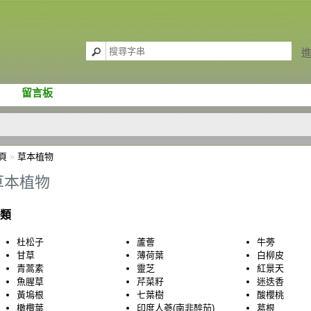
留言板
頁
»
草本植物
草本植物
類
杜松子
蘆薈
牛蒡
甘草
薄荷葉
白柳皮
青蒿素
靈芝
紅景天
魚腥草
芹菜籽
迷迭香
黃塢根
七葉樹
酸櫻桃
橄欖葉
印度人蔘(南非醉茄)
葛根