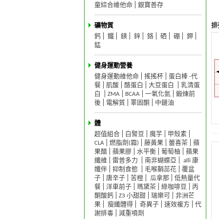
童綜合維他命
銀寶善存
排
礦物質
鈣
鐵
鎂
鋅
鉻
硒
硼
鉀
錳
健身運動營養
健身運動維他命
搖搖杯
蛋白棒 -代
餐
肌酸
酪蛋白
大豆蛋白
乳清蛋
白
ZMA
BCAA
一氧化氮
鍛煉前
後
電解質
睪固酮
中鏈油
體
超值組合
白腎豆
魔芋
甲殼素
CLA
燃脂劑(霜)
藤黃果
蕾喜茶
蘋
果醋
蘋果膠
水平衡
葡萄柚
蘋果
纖維
雷普多力
南非蝴蝶亞
alli 康
孅伴
抑制食慾
毛喉鞘蕊花
覆盆
子
唐辛子
苦橙
瓜拿那
低熱量代
餐
洋車前子
瑪黛茶
綠咖啡豆
丙
酮酸鈣
Z3 小甜甜
瑞樂可
非洲芒
果
瘦纖體得
奇異子
速效複方
代
謝排毒
減重噴劑