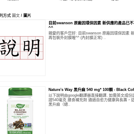
列方式
圖文
/
圖片
目前swanson 原廠因環保因素 新供應的產品已
^^
親愛的客戶您好: 目前swanson 原廠因環保因素
再包裝外封膜喔^^ (內封膜正常) ..
Nature's Way 黑升麻 540 mg* 100顆 - Black Co
以下說明由google翻譯器直接翻譯, 如需英文成份
證540毫克 膳食補充劑 通過自愈力健康與長壽
黑升麻（總..