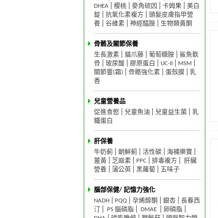
DHEA
樱桃
麥角硫因
卡姆果
美白
錠
抗氧化素複方
頭髮皮膚指甲營
養
谷維素
神經醯胺
生物類黃酮
骨骼及關節保養
生長激素
貓爪藤
葡萄糖胺
鯊魚軟
骨
玻尿酸
膠原蛋白
UC-II
MSM
關節靈(霜)
骨骼強化素
蛋殼膜
乳
香
兒童營養品
促進食慾
兒童魚油
兒童益生菌
乳
鐵蛋白
肝保養
牛奶薊
朝鮮薊
活性碳
海補樂寶
薑黃
芝麻素
PPC
排毒複方
肝臟
營養
蒲公英
黑蘿蔔
五味子
腦部保健/ 記憶力強化
NADH
PQQ
孕烯醇酮
銀杏
長春西
汀
PS 腦磷脂
DMAE
卵磷脂