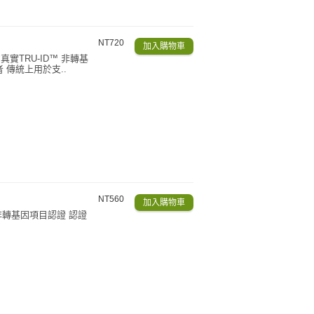
NT720
實TRU-ID™ 非轉基
 傳統上用於支..
NT560
 非轉基因項目認證 認證