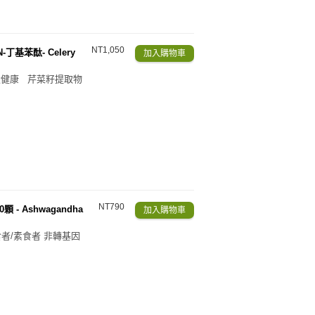
NT1,050
-N-丁基苯酞- Celery
環健康 芹菜籽提取物
NT790
顆 - Ashwagandha
者/素食者 非轉基因