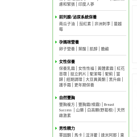
慮和緊張
印度人蔘
前列腺/泌尿系統保養
南瓜子油
茄紅素
非洲刺李
蔓越
莓
孕媽咪營養
卵子營養
葉酸
肌醇
膽鹼
女性保養
保養乳霜
女性性福
黃體素霜
紅花
苜蓿
挺立鈣片
聖潔莓
聖薊
當
歸
經期調理
大豆異黃酮
黑升麻
護手霜
更年期保養
自然豐胸
豐胸複方
豐胸霜(噴霧)
Breast
Success
山藥
白高顆(野葛根)
天然
雌激素
男性精力
睪固酮
馬卡
淫洋藿
達米阿那
東