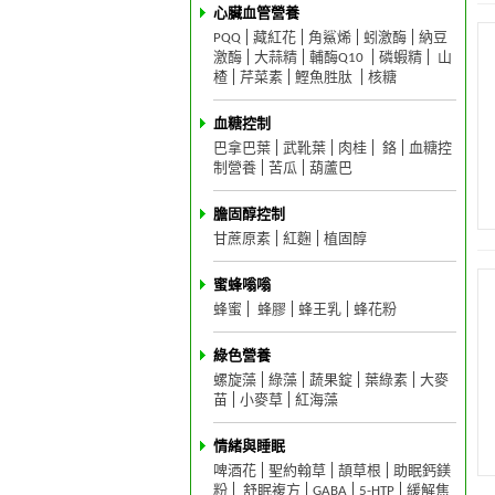
心臟血管營養
PQQ
藏紅花
角鯊烯
蚓激酶
納豆
激酶
大蒜精
輔酶Q10
磷蝦精
山
楂
芹菜素
鰹魚胜肽
核糖
血糖控制
巴拿巴葉
武靴葉
肉桂
鉻
血糖控
制營養
苦瓜
葫蘆巴
膽固醇控制
甘蔗原素
紅麴
植固醇
蜜蜂嗡嗡
蜂蜜
蜂膠
蜂王乳
蜂花粉
綠色營養
螺旋藻
綠藻
蔬果錠
葉綠素
大麥
苗
小麥草
紅海藻
情緒與睡眠
啤酒花
聖約翰草
頡草根
助眠鈣鎂
粉
舒眠複方
GABA
5-HTP
緩解焦