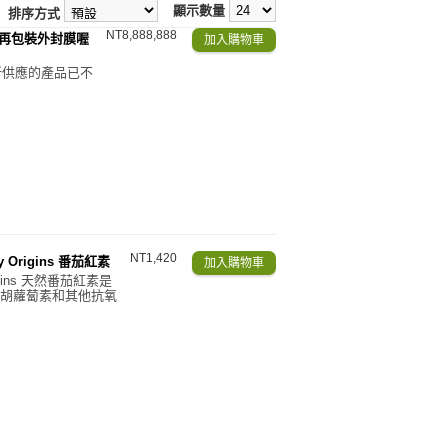
顯示數量
排序方式
NT8,888,888
不再包裝外封膜喔
 新供應的產品已不
NT1,420
y Origins 番茄紅素
rigins 天然番茄紅素是
胡蘿蔔素和其他抗氧