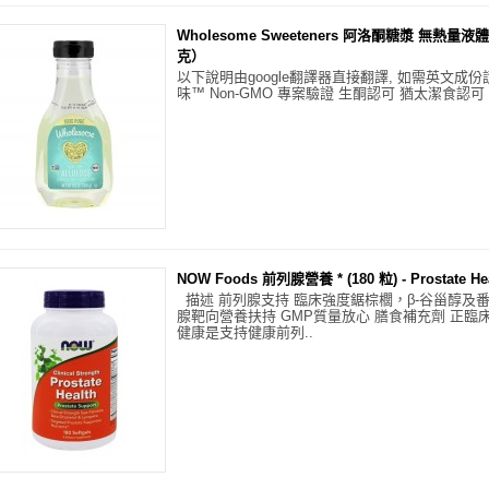
Wholesome Sweeteners 阿洛酮糖漿 無熱量液體糖
克）
以下說明由google翻譯器直接翻譯, 如需英文成份
味™ Non-GMO 專案驗證 生酮認可 猶太潔食認可 
NOW Foods 前列腺營養 * (180 粒) - Prostate He
描述 前列腺支持 臨床強度鋸棕櫚，β-谷甾醇及番
腺靶向營養扶持 GMP質量放心 膳食補充劑 正臨
健康是支持健康前列..