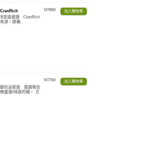
NT880
CranRich
尿道健康 CranRich
源。膠囊..
NT760
康的泌尿道 蔓越莓包
掩蓋蛋t味道的糖。 方