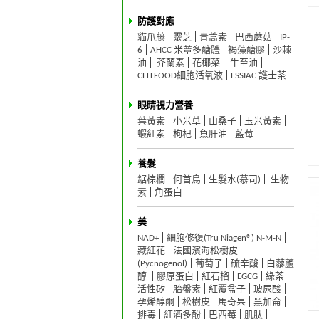
防護對應
貓爪藤
靈芝
青蒿素
巴西蘑菇
IP-
6
AHCC 米蕈多醣體
褐藻醣膠
沙棘
油
芥蘭素
花椰菜
牛至油
CELLFOOD細胞活氧液
ESSIAC 護士茶
眼睛視力營養
葉黃素
小米草
山桑子
玉米黃素
蝦紅素
枸杞
魚肝油
藍莓
養髮
鋸棕櫚
何首烏
生髮水(慕司)
生物
素
角蛋白
美
NAD+
細胞修復(Tru Niagen®) N-M-N
藏紅花
法國濱海松樹皮
(Pycnogenol)
葡萄子
硫辛酸
白藜蘆
醇
膠原蛋白
紅石榴
EGCG
綠茶
活性矽
胎盤素
紅覆盆子
玻尿酸
孕烯醇酮
松樹皮
馬奇果
黑加侖
排毒
紅酒多酚
巴西莓
肌肽