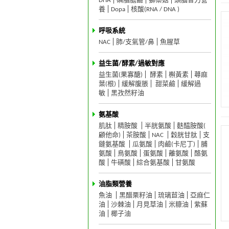
DHA
磷脂膽鹼
獅鬃菇
頭腦智力營
養
Dopa
核酸(RNA / DNA )
呼吸系統
NAC
肺/支氣管/鼻
魚腥草
益生菌/酵素/過敏對應
益生菌(果寡醣)
酵素
槲黃素
蕁麻
葉(根)
緩解腹脹
甜菜鹼
緩解過
敏
黑孜然籽油
氨基酸
肌肽
精胺酸
半胱氨酸
麩醯胺酸(
顧他命)
茶胺酸
NAC
穀胱甘肽
支
鏈氨基酸
瓜氨酸
肉鹼(卡尼丁)
脯
氨酸
鳥氨酸
蛋氨酸
離氨酸
酪氨
酸
牛磺酸
綜合氨基酸
甘氨酸
油脂類營養
魚油
黑醋栗籽油
琉璃苣油
亞麻仁
油
沙棘油
月見草油
米糠油
紫蘇
油
椰子油