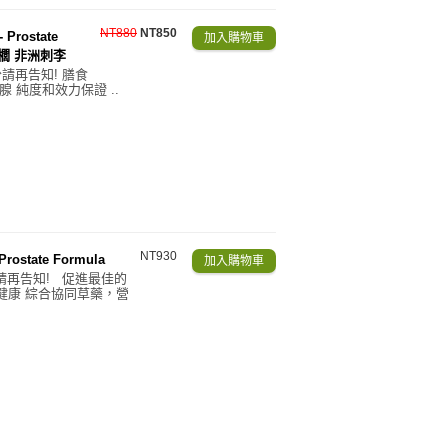
NT880
NT850
Prostate
 鋸棕櫚 非洲刺李
請再告知! 膳食
 純度和效力保證 ..
NT930
ostate Formula
份請再告知! 促進最佳的
健康 綜合協同草藥，營