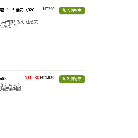
NT390
 *11.5 盎司（326
請再告知! 說明 注意美
無麩質 全..
NT1,980
NT1,920
alth
茄紅素 前列
床強度前列腺