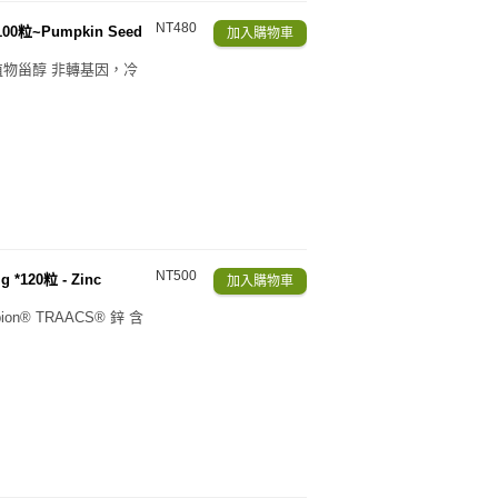
NT480
00粒~Pumpkin Seed
物甾醇 非轉基因，冷
NT500
120粒 - Zinc
n® TRAACS® 鋅 含