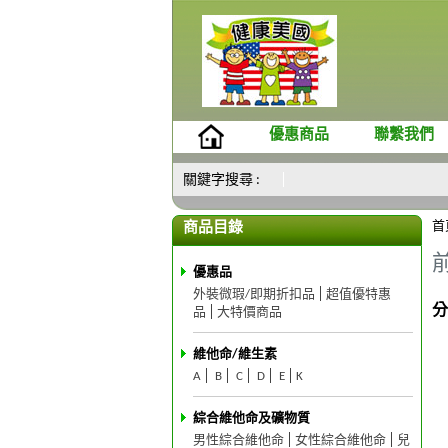
優惠商品
聯繫我們
關鍵字搜尋 :
首
商品目錄
優惠品
外裝微瑕/即期折扣品
超值優特惠
分
品
大特價商品
維他命/維生素
A
B
C
D
E
K
綜合維他命及礦物質
男性綜合維他命
女性綜合維他命
兒