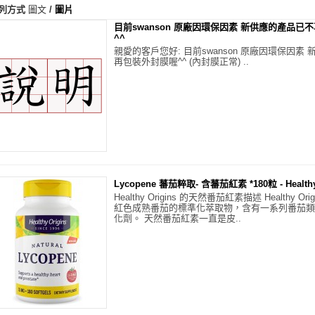
列方式
圖文
/
圖片
目前swanson 原廠因環保因素 新供應的產品已
^^
親愛的客戶您好: 目前swanson 原廠因環保因素
再包裝外封膜喔^^ (內封膜正常) ..
Lycopene 蕃茄粹取- 含蕃茄紅素 *180粒 - Health
Healthy Origins 的天然番茄紅素描述 Healthy O
紅色成熟番茄的標準化萃取物，含有一系列番茄類
化劑。 天然番茄紅素一直是皮..