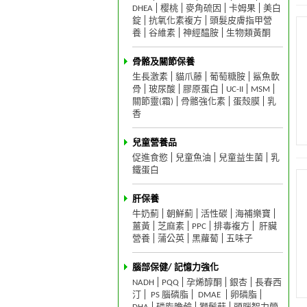
DHEA
樱桃
麥角硫因
卡姆果
美白
錠
抗氧化素複方
頭髮皮膚指甲營
養
谷維素
神經醯胺
生物類黃酮
骨骼及關節保養
生長激素
貓爪藤
葡萄糖胺
鯊魚軟
骨
玻尿酸
膠原蛋白
UC-II
MSM
關節靈(霜)
骨骼強化素
蛋殼膜
乳
香
兒童營養品
促進食慾
兒童魚油
兒童益生菌
乳
鐵蛋白
肝保養
牛奶薊
朝鮮薊
活性碳
海補樂寶
薑黃
芝麻素
PPC
排毒複方
肝臟
營養
蒲公英
黑蘿蔔
五味子
腦部保健/ 記憶力強化
NADH
PQQ
孕烯醇酮
銀杏
長春西
汀
PS 腦磷脂
DMAE
卵磷脂