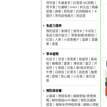
哥阿里
冬蟲夏草
紅葛根 (紅高顆)
育亨賓
牡蠣精
DHEA
刺五加
精蟲
營養
蒺藜
野燕麥
巴西榥榥木
卡
圖巴
男性超強複方
肉蓯蓉
免疫力提昇
預防感冒
紫椎花
接骨木
牛初乳
免疫力提升配方
聚葡萄糖(黑酵母)
紅藻
人蔘
小茴香種子
當歸
諾麗
果
黃耆
草本植物
杜松子
甘草
青蒿素
魚腥草
黃塢
根
橄欖葉
蘆薈
薄荷葉
靈芝
芹
菜籽
七葉樹
印度人蔘(南非醉茄)
牛蒡
白柳皮
紅景天
迷迭香
酸櫻
桃
葛根
穿心蓮
小白菊
紫花苜
蓿
預防與保養
止癢膏
神經系統
緩解便秘/排便順
暢
解除電磁(EMF)輻射
預防及緩解
感冒
緩解坐骨神經疼痛
緩解心理疲