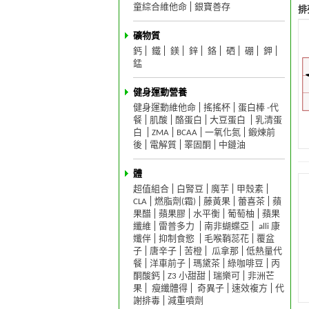
童綜合維他命
銀寶善存
排
礦物質
鈣
鐵
鎂
鋅
鉻
硒
硼
鉀
錳
健身運動營養
健身運動維他命
搖搖杯
蛋白棒 -代
餐
肌酸
酪蛋白
大豆蛋白
乳清蛋
白
ZMA
BCAA
一氧化氮
鍛煉前
後
電解質
睪固酮
中鏈油
體
超值組合
白腎豆
魔芋
甲殼素
CLA
燃脂劑(霜)
藤黃果
蕾喜茶
蘋
果醋
蘋果膠
水平衡
葡萄柚
蘋果
纖維
雷普多力
南非蝴蝶亞
alli 康
孅伴
抑制食慾
毛喉鞘蕊花
覆盆
子
唐辛子
苦橙
瓜拿那
低熱量代
餐
洋車前子
瑪黛茶
綠咖啡豆
丙
酮酸鈣
Z3 小甜甜
瑞樂可
非洲芒
果
瘦纖體得
奇異子
速效複方
代
謝排毒
減重噴劑