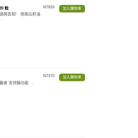
NT920
20 粒
份請再告知! 用南瓜籽油
.
NT370
者 支持酶功能 ..