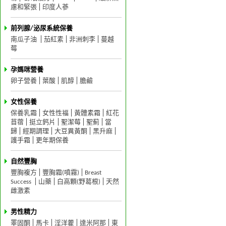
慮和緊張
印度人蔘
前列腺/泌尿系統保養
南瓜子油
茄紅素
非洲刺李
蔓越
莓
孕媽咪營養
卵子營養
葉酸
肌醇
膽鹼
女性保養
保養乳霜
女性性福
黃體素霜
紅花
苜蓿
挺立鈣片
聖潔莓
聖薊
當
歸
經期調理
大豆異黃酮
黑升麻
護手霜
更年期保養
自然豐胸
豐胸複方
豐胸霜(噴霧)
Breast
Success
山藥
白高顆(野葛根)
天然
雌激素
男性精力
睪固酮
馬卡
淫洋藿
達米阿那
東