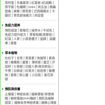
哥阿里
冬蟲夏草
紅葛根 (紅高顆)
育亨賓
牡蠣精
DHEA
刺五加
精蟲
營養
蒺藜
野燕麥
巴西榥榥木
卡
圖巴
男性超強複方
肉蓯蓉
免疫力提昇
預防感冒
紫椎花
接骨木
牛初乳
免疫力提升配方
聚葡萄糖(黑酵母)
紅藻
人蔘
小茴香種子
當歸
諾麗
果
黃耆
草本植物
杜松子
甘草
青蒿素
魚腥草
黃塢
根
橄欖葉
蘆薈
薄荷葉
靈芝
芹
菜籽
七葉樹
印度人蔘(南非醉茄)
牛蒡
白柳皮
紅景天
迷迭香
酸櫻
桃
葛根
穿心蓮
小白菊
紫花苜
蓿
預防與保養
止癢膏
神經系統
緩解便秘/排便順
暢
解除電磁(EMF)輻射
預防及緩解
感冒
緩解坐骨神經疼痛
緩解心理疲