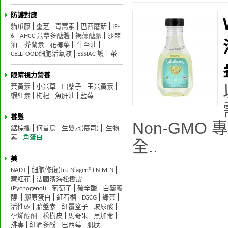
防護對應
貓爪藤
靈芝
青蒿素
巴西蘑菇
IP-
6
AHCC 米蕈多醣體
褐藻醣膠
沙棘
油
芥蘭素
花椰菜
牛至油
CELLFOOD細胞活氧液
ESSIAC 護士茶
眼睛視力營養
葉黃素
小米草
山桑子
玉米黃素
蝦紅素
枸杞
魚肝油
藍莓
養髮
Non-GMO
鋸棕櫚
何首烏
生髮水(慕司)
生物
素
角蛋白
全..
美
NAD+
細胞修復(Tru Niagen®) N-M-N
藏紅花
法國濱海松樹皮
(Pycnogenol)
葡萄子
硫辛酸
白藜蘆
醇
膠原蛋白
紅石榴
EGCG
綠茶
活性矽
胎盤素
紅覆盆子
玻尿酸
孕烯醇酮
松樹皮
馬奇果
黑加侖
排毒
紅酒多酚
巴西莓
肌肽