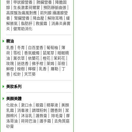
勞
甲狀腺營養
肺臟營養
降膽固
醇
生長激素荷爾蒙
預防靜脈曲張
高尿酸及痛風對應
前列腺.攝護腺營
養
腎臟營養
降血壓
解除耳鳴
緩
解脹氣
脂肪肝
救援霜
消鼻炎鼻竇
炎
健胃助消化
精油
乳香
冬青
白百里香
葡萄柚
薄
荷
雪松
香氛蠟燭
鼠尾草
睡眠精
油
薰衣草
依蘭花
橙花
茉莉花
玫瑰
迷迭香
佛手柑
萊姆
茶樹
鮮橙
桉樹
檸檬
乳香
羅勒
丁
香
松針
天竺葵
美妝系列
美顏美體
化妝水
漱口水
眼霜
精華液
美顏
乳霜
消毒液
調理粉刺
體香劑
潔
顏棉片
沐浴乳
護唇膏
除毛膏
摩
洛哥油
荷荷巴油
護手霜
去角質磨
砂膏