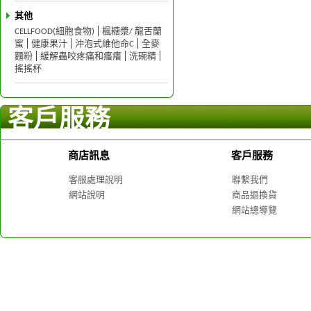
其他
CELLFOOD(細胞食物)
楓糖漿/ 龍舌蘭
蜜
健康果汁
沖泡式維他命C
全麥
麵粉
緩解蟲咬疼痛和瘙癢
洗碗精
搖搖杯
客戶服務
商店訊息
客戶服務
客服處理說明
聯繫我們
網站說明
商品退換貨
網站總導覽