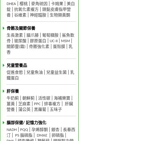
DHEA
樱桃
麥角硫因
卡姆果
美白
錠
抗氧化素複方
頭髮皮膚指甲營
養
谷維素
神經醯胺
生物類黃酮
骨骼及關節保養
生長激素
貓爪藤
葡萄糖胺
鯊魚軟
骨
玻尿酸
膠原蛋白
UC-II
MSM
關節靈(霜)
骨骼強化素
蛋殼膜
乳
香
兒童營養品
促進食慾
兒童魚油
兒童益生菌
乳
鐵蛋白
肝保養
牛奶薊
朝鮮薊
活性碳
海補樂寶
薑黃
芝麻素
PPC
排毒複方
肝臟
營養
蒲公英
黑蘿蔔
五味子
腦部保健/ 記憶力強化
NADH
PQQ
孕烯醇酮
銀杏
長春西
汀
PS 腦磷脂
DMAE
卵磷脂