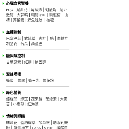
心臟血管營養
PQQ
藏紅花
角鯊烯
蚓激酶
納豆
激酶
大蒜精
輔酶Q10
磷蝦精
山
楂
芹菜素
鰹魚胜肽
核糖
血糖控制
巴拿巴葉
武靴葉
肉桂
鉻
血糖控
制營養
苦瓜
葫蘆巴
膽固醇控制
甘蔗原素
紅麴
植固醇
蜜蜂嗡嗡
蜂蜜
蜂膠
蜂王乳
蜂花粉
綠色營養
螺旋藻
綠藻
蔬果錠
葉綠素
大麥
苗
小麥草
紅海藻
情緒與睡眠
啤酒花
聖約翰草
頡草根
助眠鈣鎂
粉
舒眠複方
GABA
5-HTP
緩解焦