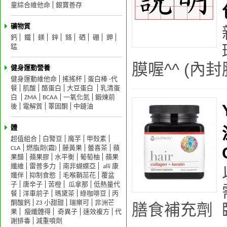
童綜合維他命
銀寶善存
礦物質
鈣
鐵
鎂
鋅
鉻
硒
硼
鉀
錳
膜喔^^ (內封膜
健身運動營養
健身運動維他命
搖搖杯
蛋白棒 -代
餐
肌酸
酪蛋白
大豆蛋白
乳清蛋
白
ZMA
BCAA
一氧化氮
鍛煉前
後
電解質
睪固酮
中鏈油
體
超值組合
白腎豆
魔芋
甲殼素
CLA
燃脂劑(霜)
藤黃果
蕾喜茶
蘋
果醋
蘋果膠
水平衡
葡萄柚
蘋果
纖維
雷普多力
南非蝴蝶亞
alli 康
孅伴
抑制食慾
毛喉鞘蕊花
覆盆
子
唐辛子
苦橙
瓜拿那
低熱量代
餐
洋車前子
瑪黛茶
綠咖啡豆
丙
酮酸鈣
Z3 小甜甜
瑞樂可
非洲芒
膳食補充劑 臨
果
瘦纖體得
奇異子
速效複方
代
謝排毒
減重噴劑