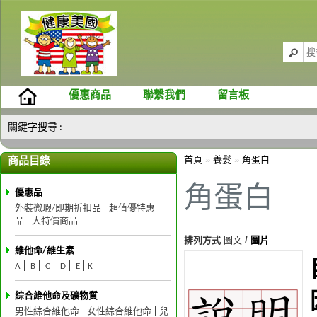
優惠商品
聯繫我們
留言板
關鍵字搜尋 :
首頁
»
養髮
»
角蛋白
商品目錄
角蛋白
優惠品
外裝微瑕/即期折扣品
超值優特惠
品
大特價商品
排列方式
圖文
/
圖片
維他命/維生素
A
B
C
D
E
K
綜合維他命及礦物質
男性綜合維他命
女性綜合維他命
兒