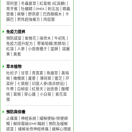
哥阿里
冬蟲夏草
紅葛根 (紅高顆)
育亨賓
牡蠣精
DHEA
刺五加
精蟲
營養
蒺藜
野燕麥
巴西榥榥木
卡
圖巴
男性超強複方
肉蓯蓉
免疫力提昇
預防感冒
紫椎花
接骨木
牛初乳
免疫力提升配方
聚葡萄糖(黑酵母)
紅藻
人蔘
小茴香種子
當歸
諾麗
果
黃耆
草本植物
杜松子
甘草
青蒿素
魚腥草
黃塢
根
橄欖葉
蘆薈
薄荷葉
靈芝
芹
菜籽
七葉樹
印度人蔘(南非醉茄)
牛蒡
白柳皮
紅景天
迷迭香
酸櫻
桃
葛根
穿心蓮
小白菊
紫花苜
蓿
預防與保養
止癢膏
神經系統
緩解便秘/排便順
暢
解除電磁(EMF)輻射
預防及緩解
感冒
緩解坐骨神經疼痛
緩解心理疲