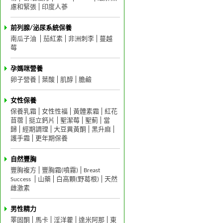
慮和緊張
印度人蔘
前列腺/泌尿系統保養
南瓜子油
茄紅素
非洲刺李
蔓越
莓
孕媽咪營養
卵子營養
葉酸
肌醇
膽鹼
女性保養
保養乳霜
女性性福
黃體素霜
紅花
苜蓿
挺立鈣片
聖潔莓
聖薊
當
歸
經期調理
大豆異黃酮
黑升麻
護手霜
更年期保養
自然豐胸
豐胸複方
豐胸霜(噴霧)
Breast
Success
山藥
白高顆(野葛根)
天然
雌激素
男性精力
睪固酮
馬卡
淫洋藿
達米阿那
東