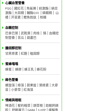
心臟血管營養
PQQ
藏紅花
角鯊烯
蚓激酶
納豆
激酶
大蒜精
輔酶Q10
磷蝦精
山
楂
芹菜素
鰹魚胜肽
核糖
血糖控制
巴拿巴葉
武靴葉
肉桂
鉻
血糖控
制營養
苦瓜
葫蘆巴
膽固醇控制
甘蔗原素
紅麴
植固醇
蜜蜂嗡嗡
蜂蜜
蜂膠
蜂王乳
蜂花粉
綠色營養
螺旋藻
綠藻
蔬果錠
葉綠素
大麥
苗
小麥草
紅海藻
情緒與睡眠
啤酒花
聖約翰草
頡草根
助眠鈣鎂
粉
舒眠複方
GABA
5-HTP
緩解焦