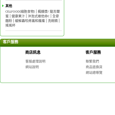
其他
CELLFOOD(細胞食物)
楓糖漿/ 龍舌蘭
蜜
健康果汁
沖泡式維他命C
全麥
麵粉
緩解蟲咬疼痛和瘙癢
洗碗精
搖搖杯
客戶服務
商店訊息
客戶服務
客服處理說明
聯繫我們
網站說明
商品退換貨
網站總導覽