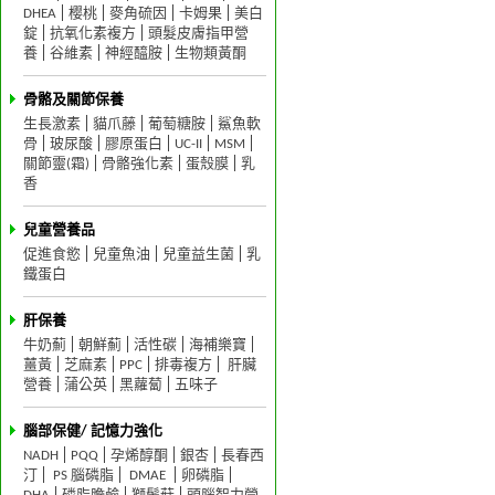
DHEA
樱桃
麥角硫因
卡姆果
美白
錠
抗氧化素複方
頭髮皮膚指甲營
養
谷維素
神經醯胺
生物類黃酮
骨骼及關節保養
生長激素
貓爪藤
葡萄糖胺
鯊魚軟
骨
玻尿酸
膠原蛋白
UC-II
MSM
關節靈(霜)
骨骼強化素
蛋殼膜
乳
香
兒童營養品
促進食慾
兒童魚油
兒童益生菌
乳
鐵蛋白
肝保養
牛奶薊
朝鮮薊
活性碳
海補樂寶
薑黃
芝麻素
PPC
排毒複方
肝臟
營養
蒲公英
黑蘿蔔
五味子
腦部保健/ 記憶力強化
NADH
PQQ
孕烯醇酮
銀杏
長春西
汀
PS 腦磷脂
DMAE
卵磷脂