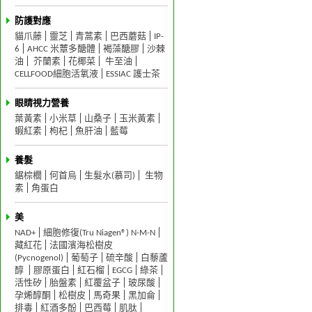
防護對應
貓爪藤
靈芝
青蒿素
巴西蘑菇
IP-
6
AHCC 米蕈多醣體
褐藻醣膠
沙棘
油
芥蘭素
花椰菜
牛至油
CELLFOOD細胞活氧液
ESSIAC 護士茶
眼睛視力營養
葉黃素
小米草
山桑子
玉米黃素
蝦紅素
枸杞
魚肝油
藍莓
養髮
鋸棕櫚
何首烏
生髮水(慕司)
生物
素
角蛋白
美
NAD+
細胞修復(Tru Niagen®) N-M-N
藏紅花
法國濱海松樹皮
(Pycnogenol)
葡萄子
硫辛酸
白藜蘆
醇
膠原蛋白
紅石榴
EGCG
綠茶
活性矽
胎盤素
紅覆盆子
玻尿酸
孕烯醇酮
松樹皮
馬奇果
黑加侖
排毒
紅酒多酚
巴西莓
肌肽