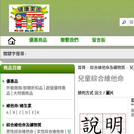
優惠商品
聯繫我們
留言板
關鍵字搜尋 :
首頁
»
綜合維他命及礦物質
»
兒
商品目錄
兒童綜合維他命
優惠品
外裝微瑕/即期折扣品
超值優特惠
排列方式
圖文
/
圖片
品
大特價商品
^
維他命/維生素
A
B
C
D
E
K
再
綜合維他命及礦物質
男性綜合維他命
女性綜合維他命
兒