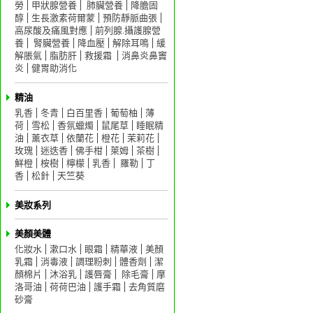
勞
甲狀腺營養
肺臟營養
降膽固
醇
生長激素荷爾蒙
預防靜脈曲張
高尿酸及痛風對應
前列腺.攝護腺營
養
腎臟營養
降血壓
解除耳鳴
緩
解脹氣
脂肪肝
救援霜
消鼻炎鼻竇
炎
健胃助消化
精油
乳香
冬青
白百里香
葡萄柚
薄
荷
雪松
香氛蠟燭
鼠尾草
睡眠精
油
薰衣草
依蘭花
橙花
茉莉花
玫瑰
迷迭香
佛手柑
萊姆
茶樹
鮮橙
桉樹
檸檬
乳香
羅勒
丁
香
松針
天竺葵
美妝系列
美顏美體
化妝水
漱口水
眼霜
精華液
美顏
乳霜
消毒液
調理粉刺
體香劑
潔
顏棉片
沐浴乳
護唇膏
除毛膏
摩
洛哥油
荷荷巴油
護手霜
去角質磨
砂膏