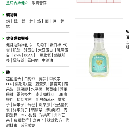
童綜合維他命
銀寶善存
礦物質
鈣
鐵
鎂
鋅
鉻
硒
硼
鉀
錳
W
健身運動營養
健身運動維他命
搖搖杯
蛋白棒 -代
味
餐
肌酸
酪蛋白
大豆蛋白
乳清蛋
白
ZMA
BCAA
一氧化氮
鍛煉前
後
電解質
睪固酮
中鏈油
體
超值組合
白腎豆
魔芋
甲殼素
CLA
燃脂劑(霜)
藤黃果
蕾喜茶
蘋
果醋
蘋果膠
水平衡
葡萄柚
蘋果
纖維
雷普多力
南非蝴蝶亞
alli 康
孅伴
抑制食慾
毛喉鞘蕊花
覆盆
子
唐辛子
苦橙
瓜拿那
低熱量代
餐
洋車前子
瑪黛茶
綠咖啡豆
丙
酮酸鈣
Z3 小甜甜
瑞樂可
非洲芒
果
瘦纖體得
奇異子
速效複方
代
謝排毒
減重噴劑