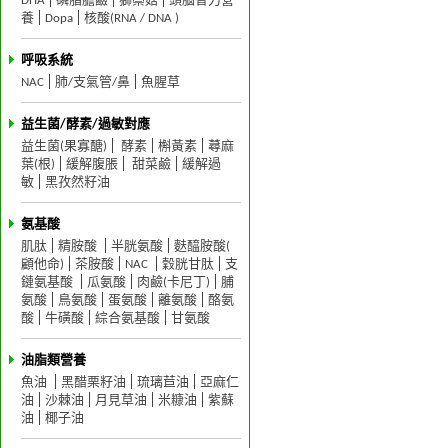
DHA
磷脂膽鹼
獅鬃菇
頭腦智力營
養
Dopa
核酸(RNA / DNA )
呼吸系統
NAC
肺/支氣管/鼻
魚腥草
益生菌/酵素/過敏對應
益生菌(果寡醣)
酵素
槲黃素
蕁麻
葉(根)
緩解腹脹
甜菜鹼
緩解過
敏
黑孜然籽油
氨基酸
肌肽
精胺酸
半胱氨酸
麩醯胺酸(
顧他命)
茶胺酸
NAC
穀胱甘肽
支
鏈氨基酸
瓜氨酸
肉鹼(卡尼丁)
脯
氨酸
鳥氨酸
蛋氨酸
離氨酸
酪氨
酸
牛磺酸
綜合氨基酸
甘氨酸
油脂類營養
魚油
黑醋栗籽油
琉璃苣油
亞麻仁
油
沙棘油
月見草油
米糠油
紫蘇
油
椰子油